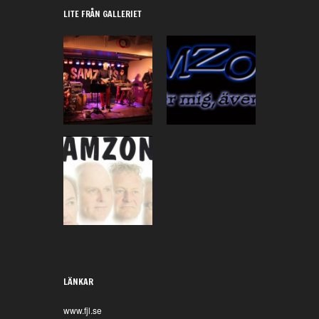
LITE FRÅN GALLERIET
Säsongsavslutning
Blandade bilder
i Degerfors
Samzons genom
åren
LÄNKAR
www.fjl.se