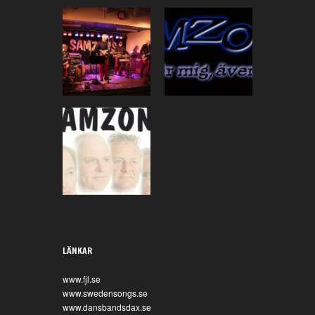
Säsongsavslutning
Blandade bilder
i Degerfors
Samzons genom
åren
LÄNKAR
www.fjl.se
www.swedensongs.se
www.dansbandsdax.se